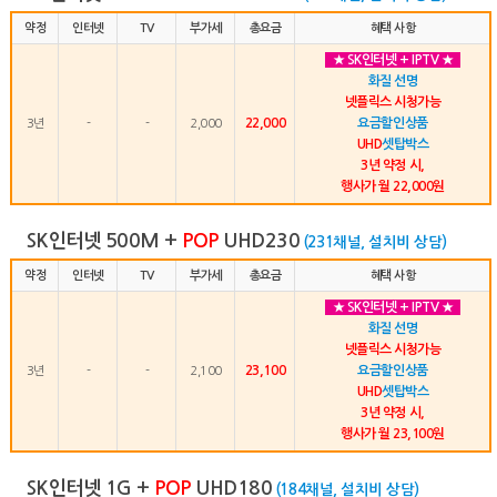
약정
인터넷
TV
부가세
총요금
혜택 사항
★ SK인터넷 + IPTV ★
화질 선명
넷플릭스 시청가능
22,000
요금할인상품
3년
-
-
2,000
UHD
셋탑박스
3년 약정 시,
행사가 월 22,000원
SK인터넷 500M +
POP
UHD230
(231채널, 설치비 상담)
약정
인터넷
TV
부가세
총요금
혜택 사항
★ SK인터넷 + IPTV ★
화질 선명
넷플릭스 시청가능
23,100
요금할인상품
3년
-
-
2,100
UHD
셋탑박스
3년 약정 시,
행사가 월 23,100원
SK인터넷 1G +
POP
UHD180
(184채널, 설치비 상담)