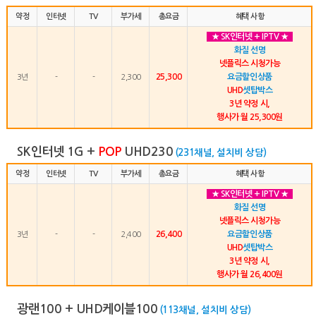
약정
인터넷
TV
부가세
총요금
혜택 사항
★ SK인터넷 + IPTV ★
화질 선명
넷플릭스 시청가능
25,300
요금할인상품
3년
-
-
2,300
UHD
셋탑박스
3년 약정 시,
행사가 월 25,300원
SK인터넷 1G +
POP
UHD230
(231채널, 설치비 상담)
약정
인터넷
TV
부가세
총요금
혜택 사항
★ SK인터넷 + IPTV ★
화질 선명
넷플릭스 시청가능
26,400
요금할인상품
3년
-
-
2,400
UHD
셋탑박스
3년 약정 시,
행사가 월 26,400원
광랜100 + UHD케이블100
(113채널, 설치비 상담)