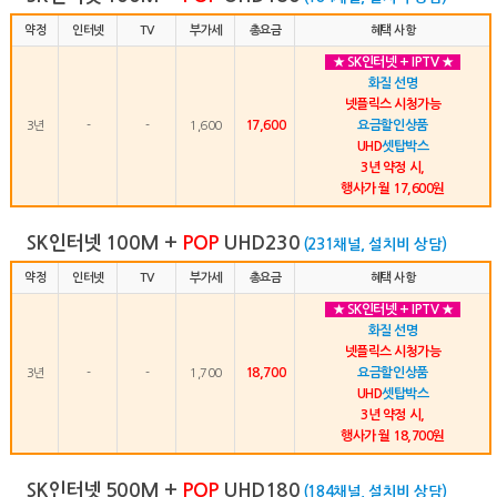
약정
인터넷
TV
부가세
총요금
혜택 사항
★ SK인터넷 + IPTV ★
화질 선명
넷플릭스 시청가능
17,600
요금할인상품
3년
-
-
1,600
UHD
셋탑박스
3년 약정 시,
행사가 월 17,600원
SK인터넷 100M +
POP
UHD230
(231채널, 설치비 상담)
약정
인터넷
TV
부가세
총요금
혜택 사항
★ SK인터넷 + IPTV ★
화질 선명
넷플릭스 시청가능
18,700
요금할인상품
3년
-
-
1,700
UHD
셋탑박스
3년 약정 시,
행사가 월 18,700원
SK인터넷 500M +
POP
UHD180
(184채널, 설치비 상담)