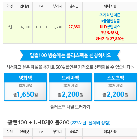
약정
인터넷
TV
부가세
총요금
혜택 사항
추가 채널 제공
요금할인상품
27,830
UHD
셋탑박스
3년
14,300
11,000
2,530
3년 약정 시,
행사가 월 27,830원
광랜100 + UHD케이블200
(223채널, 설치비 상담)
약정
인터넷
TV
부가세
총요금
혜택 사항