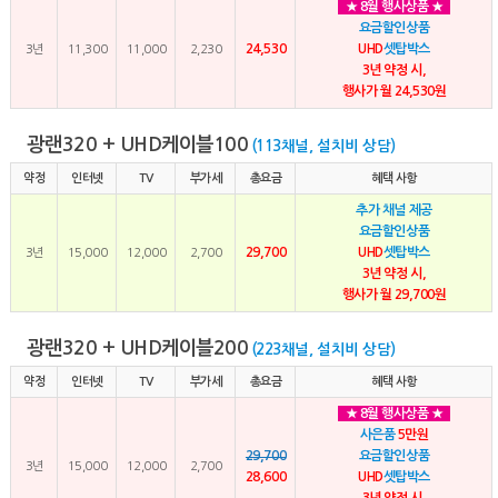
★ 8월 행사상품 ★
요금할인상품
24,530
UHD
셋탑박스
3년
11,300
11,000
2,230
3년 약정 시,
행사가 월 24,530원
광랜320 + UHD케이블100
(113채널, 설치비 상담)
약정
인터넷
TV
부가세
총요금
혜택 사항
추가 채널 제공
요금할인상품
29,700
UHD
셋탑박스
3년
15,000
12,000
2,700
3년 약정 시,
행사가 월 29,700원
광랜320 + UHD케이블200
(223채널, 설치비 상담)
약정
인터넷
TV
부가세
총요금
혜택 사항
★ 8월 행사상품 ★
사은품
5만원
29,700
요금할인상품
3년
15,000
12,000
2,700
28,600
UHD
셋탑박스
3년 약정 시,