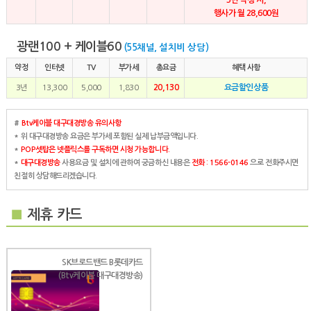
행사가 월 28,600원
광랜100 + 케이블60
(55채널, 설치비 상담)
약정
인터넷
TV
부가세
총요금
혜택 사항
20,130
요금할인상품
3년
13,300
5,000
1,830
#
Btv케이블 대구대경방송 유의사항
* 위 대구대경방송 요금은 부가세 포함된 실제 납부금액입니다.
*
POP셋탑은 넷플릭스를 구독하면 시청 가능합니다.
*
대구대경방송
사용요금 및 설치에 관하여 궁금하신 내용은
전화 : 1566-0146
으로 전화주시면
친절히 상담해드리겠습니다.
■
제휴 카드
SK브로드밴드 B롯데카드
(Btv케이블 대구대경방송)