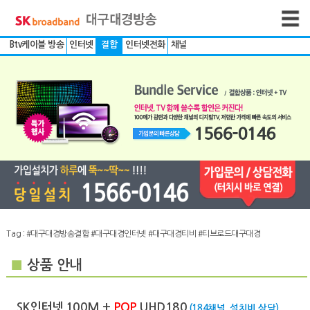
Btv케이블 방송
인터넷
결합
인터넷전화
채널
Tag :
#대구대경방송결합
#대구대경인터넷
#대구대경티비
#티브로드대구대경
■
상품 안내
SK인터넷 100M +
POP
UHD180
(184채널, 설치비 상담)